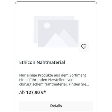
Ethicon Nahtmaterial
Nur einige Produkte aus dem Sortiment
eines führenden Herstellers von
chirurgischem Nahtmaterial. Finden Sie
synthetische, resorbierbare und nicht-
Ab
127,90 €*
resorbierbare Fäden für alle klassischen
und speziellen Bereiche der Chirurgie.
Healthcare24 bietet Ihnen das gesamte
Details
Sortiment von Ethicon zu günstigen
Konditionen. Teilen Sie uns Ihre