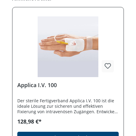
Applica I.V. 100
Der sterile Fertigverband Applica I.V. 100 ist die
ideale Lösung zur sicheren und effektiven
Fixierung von intravenösen Zugängen. Entwickelt
von smith & nephew für die hohen
128,98 €*
Anforderungen in Arztpraxen, Kliniken und
Pflegeeinrichtungen, bietet dieses sterile
Fixierpflaster optimalen Halt und hohen