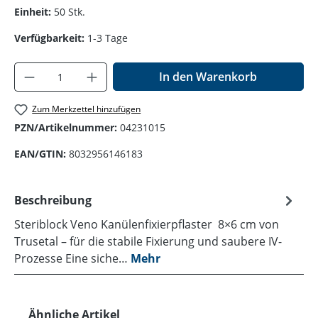
Einheit:
50 Stk.
Verfügbarkeit:
1-3 Tage
Produkt Anzahl: Gib den gewünschten Wer
In den Warenkorb
Zum Merkzettel hinzufügen
PZN/Artikelnummer:
04231015
EAN/GTIN:
8032956146183
Beschreibung
Steriblock Veno Kanülenfixierpflaster 8×6 cm von
Trusetal – für die stabile Fixierung und saubere IV-
Prozesse Eine siche…
Mehr
Produktgalerie überspringen
Ähnliche Artikel